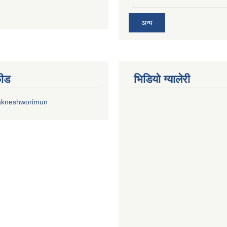
अन्य
फीड
भिडियाे ग्यालेरी
akneshworimun