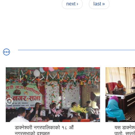
next ›
last »
डाक्नेश्वरी नगरपालिकाको १८ औं
यस डाक्नेश
नगरसभाको दृश्यहरु
पातो, सप्