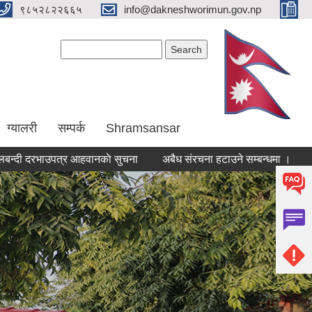
९८५२८२२६६५
info@dakneshworimun.gov.np
Search form
Search
ग्यालरी
सम्पर्क
Shramsansar
रभाउपत्र आहवानकाे सुचना
अबैध संरचना हटाउने सम्बन्धमा ।
सामाजिक 