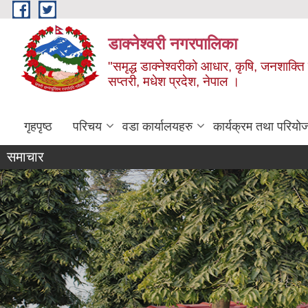
Skip to main content
डाक्नेश्वरी नगरपालिका
"समृद्ध डाक्नेश्वरीको आधार, कृषि, जनशाक्ति र
सप्तरी, मधेश प्रदेश, नेपाल ।
गृहपृष्ठ
परिचय
वडा कार्यालयहरु
कार्यक्रम तथा परियो
समाचार