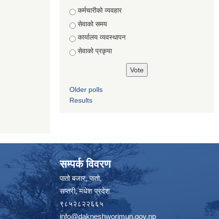
Choices
कर्मचारीको व्यवहार
सेवाको समय
कार्यालय व्यवस्थापन
सेवाको प्रकृया
Older polls
Results
सम्पर्क विवरण
पातो बजार, पातो,
सप्तरी, मधेश प्रदेश
९८५२८२२६६५
info@dakneshworimun.gov.np