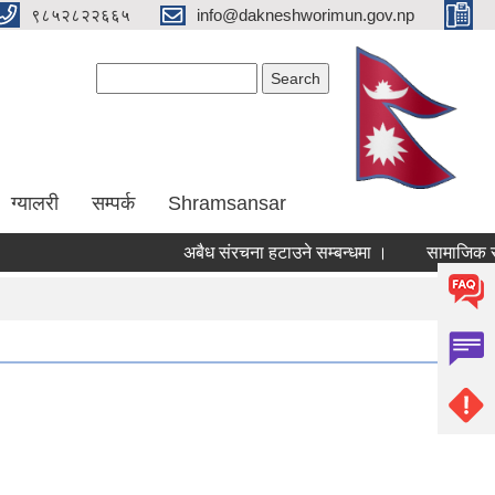
९८५२८२२६६५
info@dakneshworimun.gov.np
Search form
Search
ग्यालरी
सम्पर्क
Shramsansar
अबैध संरचना हटाउने सम्बन्धमा ।
सामाजिक सुरक्षा