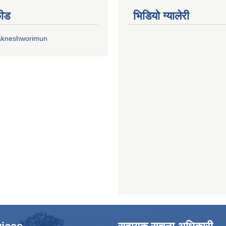
फीड
भिडियाे ग्यालेरी
akneshworimun