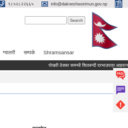
९८५२८२२६६५
info@dakneshworimun.gov.np
Search form
Search
ग्यालरी
सम्पर्क
Shramsansar
पोखरी ठेक्का समन्धी शिलबन्दी दरभाउपत्र आहवानकाे