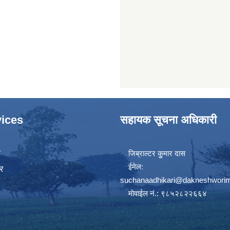
ices
सहायक सूचना अधिकारी
ा
जिब्राल्टर कुुमार दास
ईमेल:
र
suchanaadhikari@dakneshworim
मोवाईल नं.: ९८५२८२२६६४