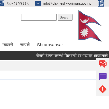
९८५२८२२६६५
info@dakneshworimun.gov.np
Search form
Search
ग्यालरी
सम्पर्क
Shramsansar
पोखरी ठेक्का समन्धी शिलबन्दी दरभाउपत्र आहवानकाे सुच