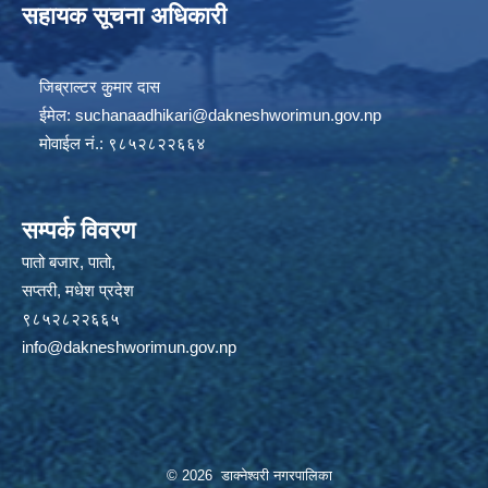
सहायक सूचना अधिकारी
जिब्राल्टर कुुमार दास
ईमेल:
suchanaadhikari@dakneshworimun.gov.np
मोवाईल नं.: ९८५२८२२६६४
सम्पर्क विवरण
पातो बजार, पातो,
सप्तरी, मधेश प्रदेश
९८५२८२२६६५
info@dakneshworimun.gov.np
© 2026 डाक्नेश्वरी नगरपालिका