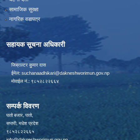
सामाजिक सुरक्षा
नागरिक वडापत्र
सहायक सूचना अधिकारी
जिब्राल्टर कुुमार दास
ईमेल:
suchanaadhikari@dakneshworimun.gov.np
मोवाईल नं.: ९८५२८२२६६४
सम्पर्क विवरण
पातो बजार, पातो,
सप्तरी, मधेश प्रदेश
९८५२८२२६६५
info@dakneshworimun.gov.np