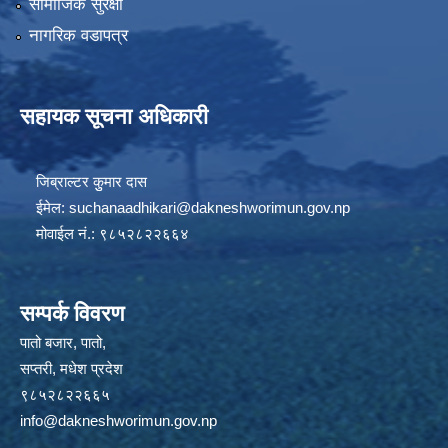
सामाजिक सुरक्षा
नागरिक वडापत्र
सहायक सूचना अधिकारी
जिब्राल्टर कुुमार दास
ईमेल:
suchanaadhikari@dakneshworimun.gov.np
मोवाईल नं.: ९८५२८२२६६४
सम्पर्क विवरण
पातो बजार, पातो,
सप्तरी, मधेश प्रदेश
९८५२८२२६६५
info@dakneshworimun.gov.np