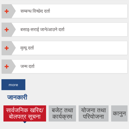
सम्बन्ध विच्छेद दर्ता
बसाइ-सराई जाने/आउने दर्ता
मृत्यू दर्ता
जन्म दर्ता
more
जानकारी
सार्वजनिक खरिद/
बजेट तथा
योजना तथा
कानुन
(active tab)
बोलपत्र सूचना
कार्यक्रम
परियोजना