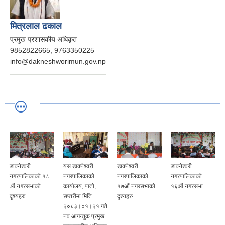
मित्रलाल ढकाल
प्रमुख प्रशासकीय अधिकृत
9852822665, 9763350225
info@dakneshworimun.gov.np
डाक्नेश्वरी
यस डाक्नेश्वरी
डाक्नेश्वरी
डाक्नेश्वरी
नगरपालिकाको १८
नगरपालिकाको
नगरपालिकाको
नगरपालिकाको
औं नगरसभाको
कार्यालय, पातो,
१७औं नगरसभाको
१६औं नगरसभा
दृश्यहरु
सप्तरीमा मिति
दृश्यहरु
२०८३।०१।२१ गते
नव आगन्तुक प्रमुख