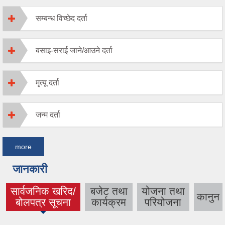
सम्बन्ध विच्छेद दर्ता
बसाइ-सराई जाने/आउने दर्ता
मृत्यू दर्ता
जन्म दर्ता
more
जानकारी
सार्वजनिक खरिद/
बजेट तथा
योजना तथा
कानुन
(active tab)
बोलपत्र सूचना
कार्यक्रम
परियोजना