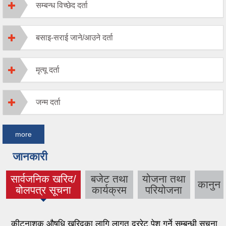
सम्बन्ध विच्छेद दर्ता
बसाइ-सराई जाने/आउने दर्ता
मृत्यू दर्ता
जन्म दर्ता
more
जानकारी
सार्वजनिक खरिद/
बजेट तथा
योजना तथा
कानुन
(active tab)
बोलपत्र सूचना
कार्यक्रम
परियोजना
कीटनाशक औषधि खरिदका लागि लागत दररेट पेश गर्ने सम्बन्धी सूचना