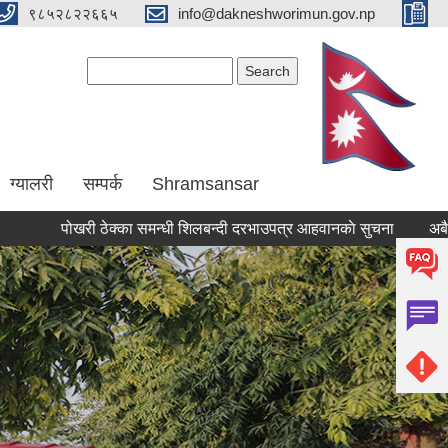
९८५२८२२६६५
info@dakneshworimun.gov.np
Search form
Search
ग्यालरी
सम्पर्क
Shramsansar
पोखरी ठेक्का समन्धी शिलबन्दी दरभाउपत्र आहवानकाे सुचना
अबैध संरचना