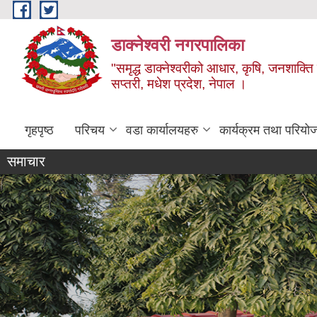
Skip to main content
डाक्नेश्वरी नगरपालिका
"समृद्ध डाक्नेश्वरीको आधार, कृषि, जनशाक्ति र
सप्तरी, मधेश प्रदेश, नेपाल ।
गृहपृष्ठ
परिचय
वडा कार्यालयहरु
कार्यक्रम तथा परियो
समाचार