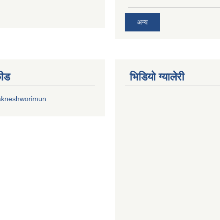
अन्य
फीड
भिडियाे ग्यालेरी
akneshworimun