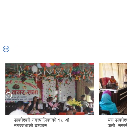
डाक्नेश्वरी नगरपालिकाको १८ औं
यस डाक्नेश
नगरसभाको दृश्यहरु
पातो, सप्