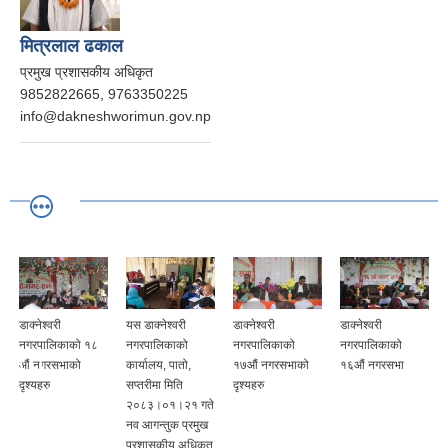
मित्रलाल ढकाल
प्रमुख प्रशासकीय अधिकृत
9852822665, 9763350225
info@dakneshworimun.gov.np
डाक्नेश्वरी
यस डाक्नेश्वरी
डाक्नेश्वरी
डाक्नेश्वरी
नगरपालिकाको १८
नगरपालिकाको
नगरपालिकाको
नगरपालिकाको
औं नगरसभाको
कार्यालय, पातो,
१७औं नगरसभाको
१६औं नगरसभा
दृश्यहरु
सप्तरीमा मिति
दृश्यहरु
२०८३।०१।२१ गते
नव आगन्तुक प्रमुख
प्रशासकीय अधिकृत