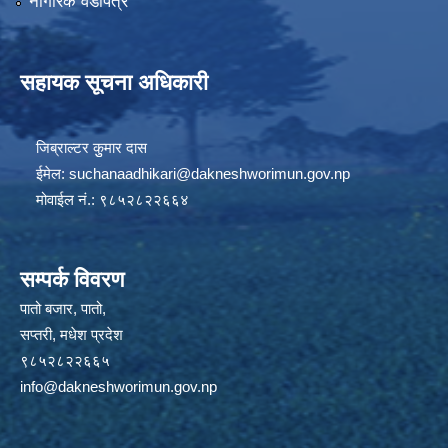
नागरिक वडापत्र
सहायक सूचना अधिकारी
जिब्राल्टर कुुमार दास
ईमेल:
suchanaadhikari@dakneshworimun.gov.np
मोवाईल नं.: ९८५२८२२६६४
सम्पर्क विवरण
पातो बजार, पातो,
सप्तरी, मधेश प्रदेश
९८५२८२२६६५
info@dakneshworimun.gov.np