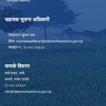
नागरिक वडापत्र
सहायक सूचना अधिकारी
जिब्राल्टर कुुमार दास
ईमेल:
suchanaadhikari@dakneshworimun.gov.np
मोवाईल नं.: ९८५२८२२६६४
सम्पर्क विवरण
पातो बजार, पातो,
सप्तरी, मधेश प्रदेश
९८५२८२२६६५
info@dakneshworimun.gov.np