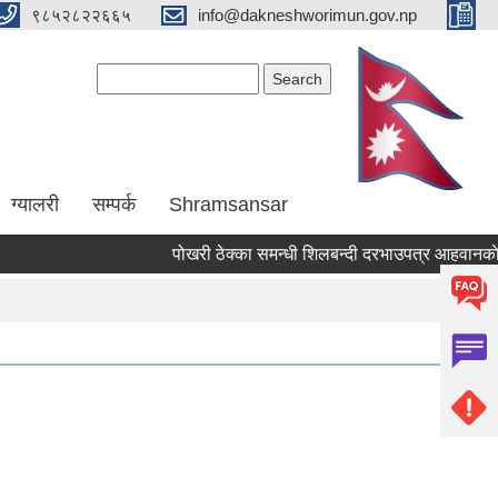
९८५२८२२६६५
info@dakneshworimun.gov.np
Search form
Search
ग्यालरी
सम्पर्क
Shramsansar
पोखरी ठेक्का समन्धी शिलबन्दी दरभाउपत्र आहवानकाे स