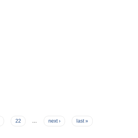
22
…
next ›
last »