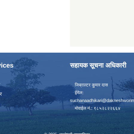
ices
सहायक सूचना अधिकारी
ा
जिब्राल्टर कुुमार दास
ईमेल:
र
suchanaadhikari@dakneshworim
मोवाईल नं.: ९८५२८२२६६४