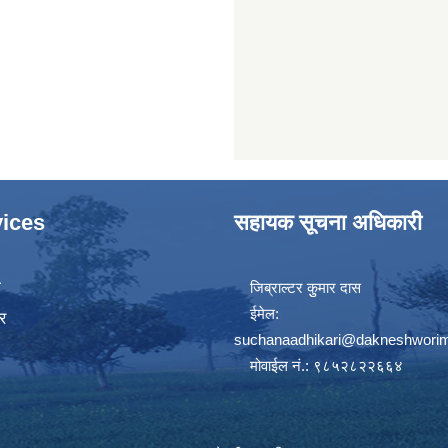
ices
सहायक सूचना अधिकारी
ा
जिब्राल्टर कुुमार दास
ईमेल:
र
suchanaadhikari@dakneshworim
मोवाईल नं.: ९८५२८२२६६४