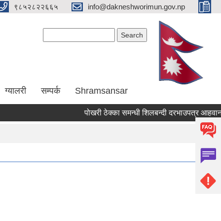
९८५२८२२६६५
info@dakneshworimun.gov.np
Search form
Search
ग्यालरी
सम्पर्क
Shramsansar
पोखरी ठेक्का समन्धी शिलबन्दी दरभाउपत्र आहवानकाे