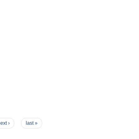
ext ›
last »