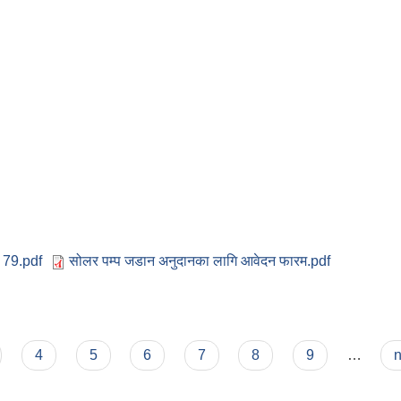
8 79.pdf
सोलर पम्प जडान अनुदानका लागि आवेदन फारम.pdf
4
5
6
7
8
9
…
n