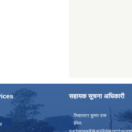
ices
सहायक सूचना अधिकारी
ा
जिब्राल्टर कुुमार दास
ईमेल:
र
suchanaadhikari@dakneshworim