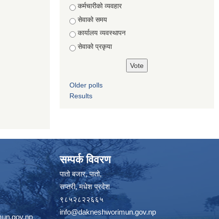
Choices
कर्मचारीको व्यवहार
सेवाको समय
कार्यालय व्यवस्थापन
सेवाको प्रकृया
Older polls
Results
सम्पर्क विवरण
पातो बजार, पातो,
सप्तरी, मधेश प्रदेश
९८५२८२२६६५
info@dakneshworimun.gov.np
un.gov.np