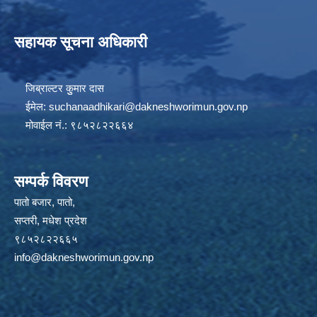
सहायक सूचना अधिकारी
जिब्राल्टर कुुमार दास
ईमेल:
suchanaadhikari@dakneshworimun.gov.np
मोवाईल नं.: ९८५२८२२६६४
सम्पर्क विवरण
पातो बजार, पातो,
सप्तरी, मधेश प्रदेश
९८५२८२२६६५
info@dakneshworimun.gov.np