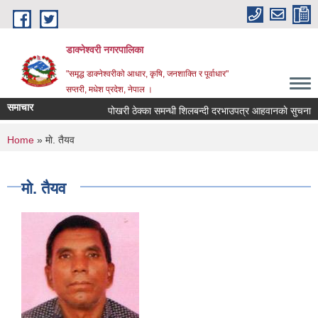
Skip to main content
डाक्नेश्वरी नगरपालिका
"समृद्ध डाक्नेश्वरीको आधार, कृषि, जनशाक्ति र पूर्वाधार"
सप्तरी, मधेश प्रदेश, नेपाल ।
समाचार
पोखरी ठेक्का समन्धी शिलबन्दी दरभाउपत्र आहवानकाे सुचना
You are here
Home
» माे. तैयव
माे. तैयव