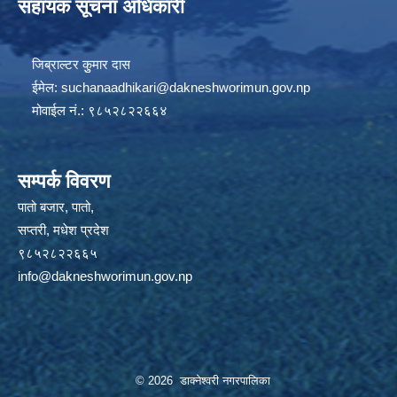
सहायक सूचना अधिकारी
जिब्राल्टर कुुमार दास
ईमेल:
suchanaadhikari@dakneshworimun.gov.np
मोवाईल नं.: ९८५२८२२६६४
सम्पर्क विवरण
पातो बजार, पातो,
सप्तरी, मधेश प्रदेश
९८५२८२२६६५
info@dakneshworimun.gov.np
© 2026 डाक्नेश्वरी नगरपालिका