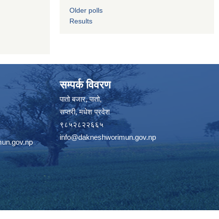
Older polls
Results
सम्पर्क विवरण
पातो बजार, पातो,
सप्तरी, मधेश प्रदेश
९८५२८२२६६५
info@dakneshworimun.gov.np
un.gov.np