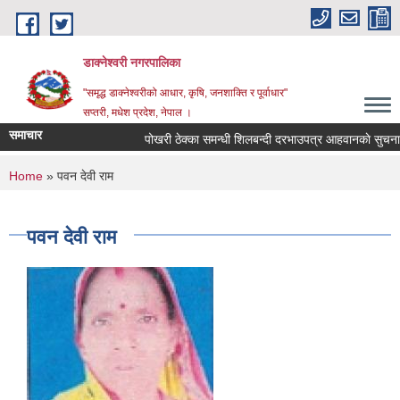
Skip to main content
डाक्नेश्वरी नगरपालिका
"समृद्ध डाक्नेश्वरीको आधार, कृषि, जनशाक्ति र पूर्वाधार"
सप्तरी, मधेश प्रदेश, नेपाल ।
समाचार
पोखरी ठेक्का समन्धी शिलबन्दी दरभाउपत्र आहवानकाे सुचना
You are here
Home
» पवन देवी राम
पवन देवी राम