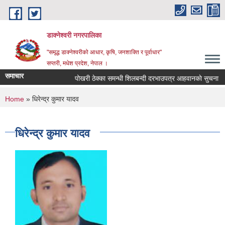
Skip to main content
डाक्नेश्वरी नगरपालिका
"समृद्ध डाक्नेश्वरीको आधार, कृषि, जनशाक्ति र पूर्वाधार"
सप्तरी, मधेश प्रदेश, नेपाल ।
समाचार
पोखरी ठेक्का समन्धी शिलबन्दी दरभाउपत्र आहवानकाे सुचना
You are here
Home
» धिरेन्द्र कुमार यादव
धिरेन्द्र कुमार यादव