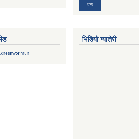
अन्य
फीड
भिडियाे ग्यालेरी
akneshworimun