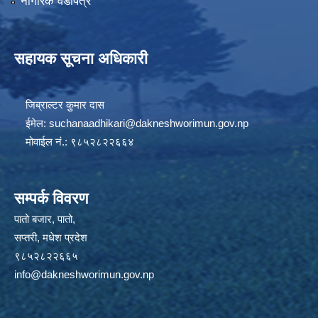
नागरिक वडापत्र
सहायक सूचना अधिकारी
जिब्राल्टर कुुमार दास
ईमेल:
suchanaadhikari@dakneshworimun.gov.np
मोवाईल नं.: ९८५२८२२६६४
सम्पर्क विवरण
पातो बजार, पातो,
सप्तरी, मधेश प्रदेश
९८५२८२२६६५
info@dakneshworimun.gov.np