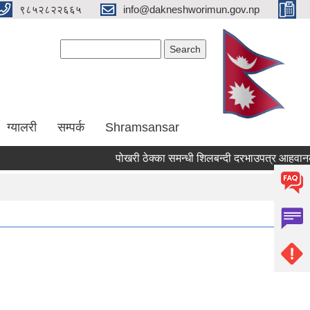
९८५२८२२६६५
info@dakneshworimun.gov.np
Search form
Search
ग्यालरी
सम्पर्क
Shramsansar
पोखरी ठेक्का समन्धी शिलबन्दी दरभाउपत्र आहवानकाे 