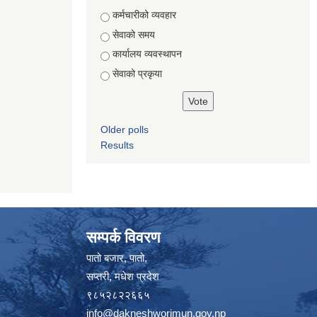
Choices
कर्मचारीको व्यवहार
सेवाको समय
कार्यालय व्यवस्थापन
सेवाको प्रकृया
Older polls
Results
सम्पर्क विवरण
पातो बजार, पातो,
सप्तरी, मधेश प्रदेश
९८५२८२२६६५
info@dakneshworimun.gov.np