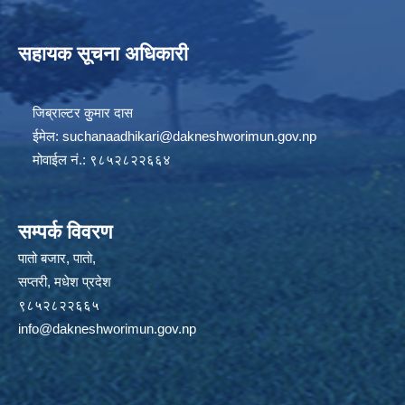
सहायक सूचना अधिकारी
जिब्राल्टर कुुमार दास
ईमेल:
suchanaadhikari@dakneshworimun.gov.np
मोवाईल नं.: ९८५२८२२६६४
सम्पर्क विवरण
पातो बजार, पातो,
सप्तरी, मधेश प्रदेश
९८५२८२२६६५
info@dakneshworimun.gov.np