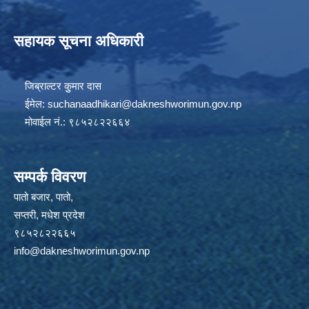
सहायक सूचना अधिकारी
जिब्राल्टर कुुमार दास
ईमेल:
suchanaadhikari@dakneshworimun.gov.np
मोवाईल नं.: ९८५२८२२६६४
सम्पर्क विवरण
पातो बजार, पातो,
सप्तरी, मधेश प्रदेश
९८५२८२२६६५
info@dakneshworimun.gov.np