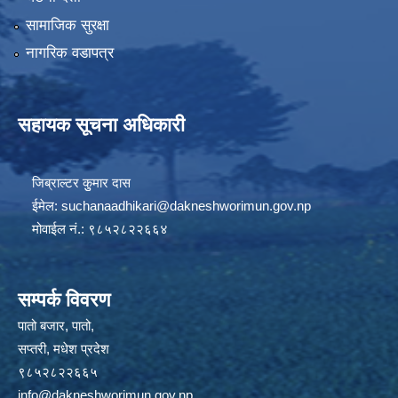
सामाजिक सुरक्षा
नागरिक वडापत्र
सहायक सूचना अधिकारी
जिब्राल्टर कुुमार दास
ईमेल:
suchanaadhikari@dakneshworimun.gov.np
मोवाईल नं.: ९८५२८२२६६४
सम्पर्क विवरण
पातो बजार, पातो,
सप्तरी, मधेश प्रदेश
९८५२८२२६६५
info@dakneshworimun.gov.np